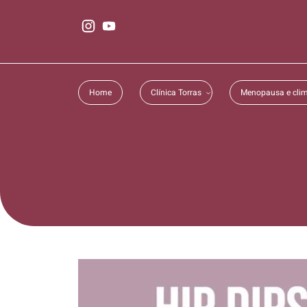
Home
Clínica Torras
Menopausa e clim