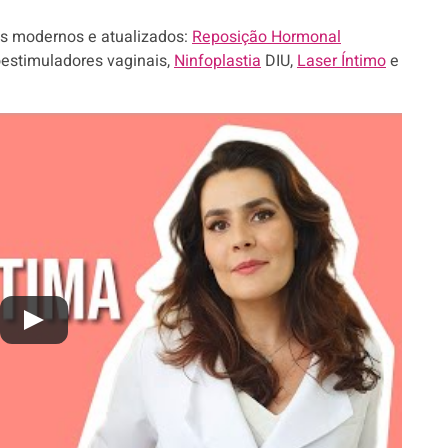
s modernos e atualizados:
Reposição Hormonal
oestimuladores vaginais,
Ninfoplastia
DIU,
Laser Íntimo
e