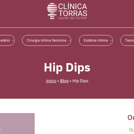
atério
Cirurgia íntima feminina
Estética íntima
Tecno
Hip Dips
Início
»
Blog
»
Hip Dips
O
Qu