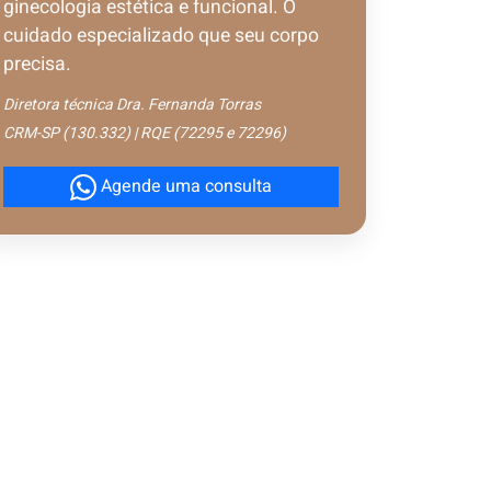
ginecologia estética e funcional. O
cuidado especializado que seu corpo
precisa.
Diretora técnica Dra. Fernanda Torras
CRM-SP (130.332) | RQE (72295 e 72296)
Agende uma consulta