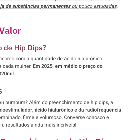
ja de substâncias permanentes
ou pouco estudadas,
Valor
 de Hip Dips?
 acordo com a quantidade de ácido hialurônico
de cada mulher.
Em 2025, em médio o preço do
$20mil.
s
 seu bumbum? Além do preenchimento de hip dips, a
bioestimulador, ácido hialurônico e da radiofrequência
pinado, firme e volumoso. Converse conosco e
 resultados ainda mais incríveis!