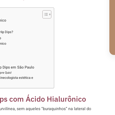
nico
a
Hip Dips?
o
nico
p Dips em São Paulo
re Quis!
inecologista estética e
ps com Ácido Hialurônico
ilínea, sem aqueles “buraquinhos” na lateral do