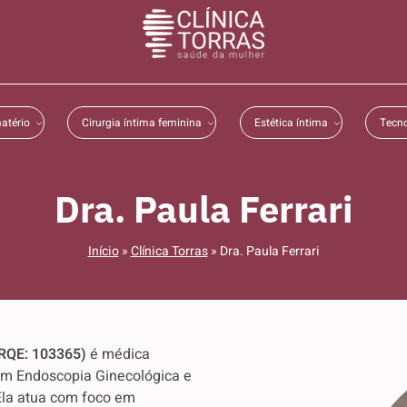
atério
Cirurgia íntima feminina
Estética íntima
Tecno
Dra. Paula Ferrari
Início
»
Clínica Torras
»
Dra. Paula Ferrari
 RQE: 103365)
é médica
 em Endoscopia Ginecológica e
Ela atua com foco em