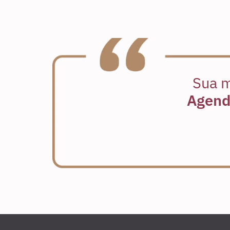
Sua m
Agende