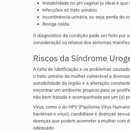
Instabilidade no pH vaginal (o ideal é que f
Infecções no trato urinário;
Incontinência urinária, ou seja, perda do co
Bexiga caída.
O diagnóstico da condição pode ser feito por 
consideração os relatos dos sintomas manifest
Riscos da Síndrome Uroge
A falta de lubrificação e os problemas causado
o trato urinário da mulher vulnerável a diversa
sensibilidade da região e a alteração constant
encontrar um ambiente propício para se prolif
não bem tratada e acompanhada por um (a) pro
Vírus, como o do HPV (Papiloma Vírus Humano
bactérias e vírus), candidíase e doenças sex
doenças que podem acometer a mulher com di
adequado.