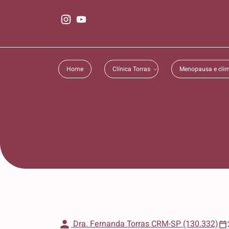
Home
Clínica Torras
Menopausa e clim
Dra. Fernanda Torras CRM-SP (130.332)