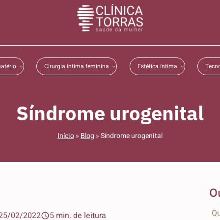
atério
Cirurgia íntima feminina
Estética íntima
Tecno
Síndrome urogenital
Início
»
Blog
»
Síndrome urogenital
O
Qu
25/02/2022
5 min. de leitura