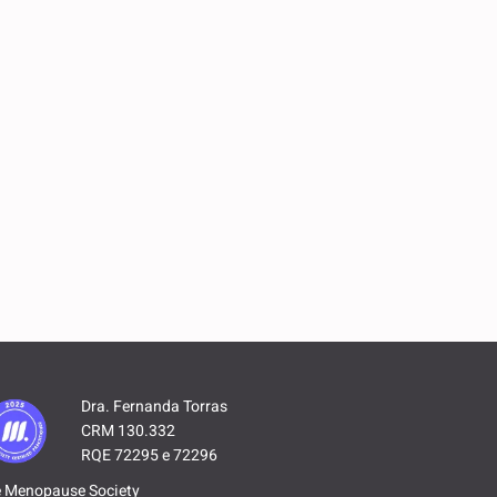
Dra. Fernanda Torras
CRM 130.332
RQE 72295 e 72296
 Menopause Society