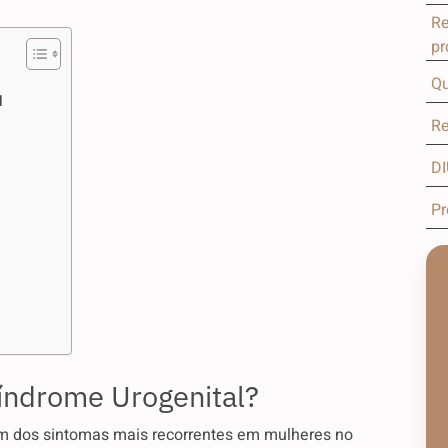
Re
pr
Qu
l
Re
DI
Pr
Síndrome Urogenital?
m dos sintomas mais recorrentes em mulheres no