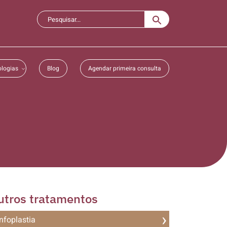
logias
Blog
Agendar primeira consulta
utros tratamentos
nfoplastia