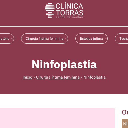
atério
Cirurgia íntima feminina
Estética íntima
Tecno
Ninfoplastia
Início
»
Cirurgia íntima feminina
»
Ninfoplastia
O
Ni