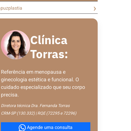
puzplastia
Clínica
Torras:
Referência em menopausa e
ginecologia estética e funcional. O
cuidado especializado que seu corpo
precisa.
Diretora técnica Dra. Fernanda Torras
CRM-SP (130.332) | RQE (72295 e 72296)
Agende uma consulta