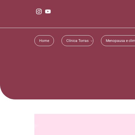
Home
Clínica Torras
Menopausa e clim