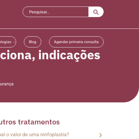
logias
Blog
Agendar primeira consulta
ciona, indicações
gurança
utros tratamentos
al o valor de uma ninfoplastia?