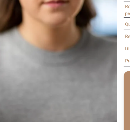
Re
pr
Qu
Re
DI
Pr