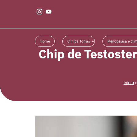
Home
Clínica Torras
Menopausa e clim
Chip de Testoste
Início