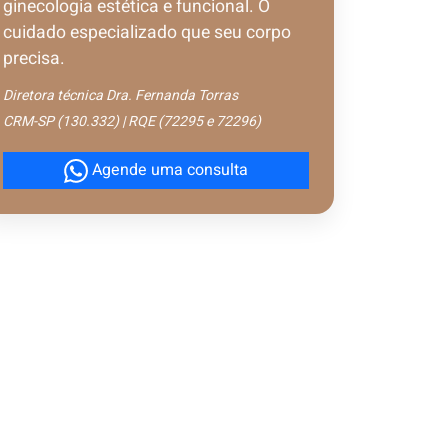
ginecologia estética e funcional. O
cuidado especializado que seu corpo
precisa.
Diretora técnica Dra. Fernanda Torras
CRM-SP (130.332) | RQE (72295 e 72296)
Agende uma consulta