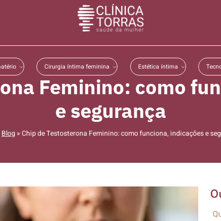
atério
Cirurgia íntima feminina
Estética íntima
Tecno
rona Feminino: como fun
e segurança
»
Blog
»
Chip de Testosterona Feminino: como funciona, indicações e se
O
Qu